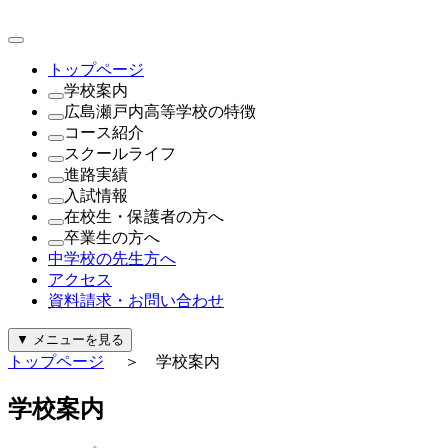
トップページ
学校案内
広島瀬戸内高等学校の特徴
理事長・学園長・学校長あいさつ
コース紹介
教育方針・校訓
これが瀬戸内の新常識
スクールライフ
沿革
（1年次）
進路実績
制服紹介
進学探究コース
瀬戸内NEWS
入試情報
施設紹介
探究コース
年間行事
進路実績
在校生・保護者の方へ
寄付金について
（2年次・3年次）
公開行事日程
進路指導
公開行事日程
卒業生の方へ
一般事業主行動計画及び公表内容
理系探究コース
クラブ活動
生徒募集要項
就学支援金・軽減補助金について
中学校の先生方へ
文系探究コース
生徒会活動
過去問題（PDF）
広島県私学関連予算について
証明書の発行について
アクセス
進路探究コース
パンフレット
奨学金について
資料請求・お問い合わせ
（新設）
給付金について
起業家コース
診断・勉強・情報・知る
▼
メニューを見る
ビューティースタイリストコース
行事カレンダー
トップページ
＞ 学校案内
公式Instagram
公式Facebook
学
校
案
内
警報発令時の対応について
証明書の発行について