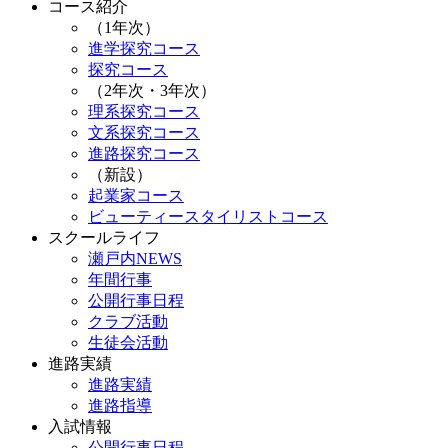
コース紹介
（1年次）
進学探究コース
探究コース
（2年次・3年次）
理系探究コース
文系探究コース
進路探究コース
（新設）
起業家コース
ビューティースタイリストコース
スクールライフ
瀬戸内NEWS
年間行事
公開行事日程
クラブ活動
生徒会活動
進路実績
進路実績
進路指導
入試情報
公開行事日程