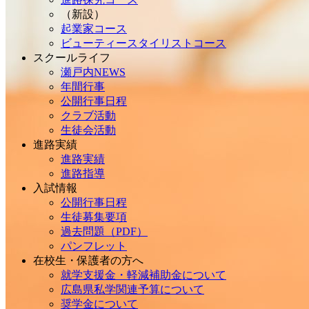
（新設）
起業家コース
ビューティースタイリストコース
スクールライフ
瀬戸内NEWS
年間行事
公開行事日程
クラブ活動
生徒会活動
進路実績
進路実績
進路指導
入試情報
公開行事日程
生徒募集要項
過去問題（PDF）
パンフレット
在校生・保護者の方へ
就学支援金・軽減補助金について
広島県私学関連予算について
奨学金について