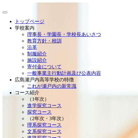
トップページ
学校案内
理事長・学園長・学校長あいさつ
教育方針・校訓
沿革
制服紹介
施設紹介
寄付金について
一般事業主行動計画及び公表内容
広島瀬戸内高等学校の特徴
これが瀬戸内の新常識
コース紹介
（1年次）
進学探究コース
探究コース
（2年次・3年次）
理系探究コース
文系探究コース
進路探究コース