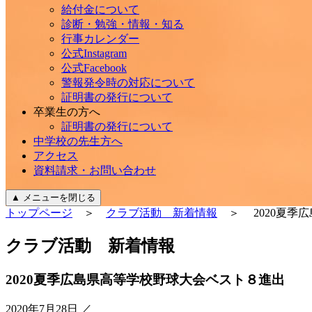
給付金について
診断・勉強・情報・知る
行事カレンダー
公式Instagram
公式Facebook
警報発令時の対応について
証明書の発行について
卒業生の方へ
証明書の発行について
中学校の先生方へ
アクセス
資料請求・お問い合わせ
▲
メニューを閉じる
トップページ
＞
クラブ活動 新着情報
＞ 2020夏季
ク
ラ
ブ
活
動
新
着
情
報
2020夏季広島県高等学校野球大会ベスト８進出
2020年7月28日
／