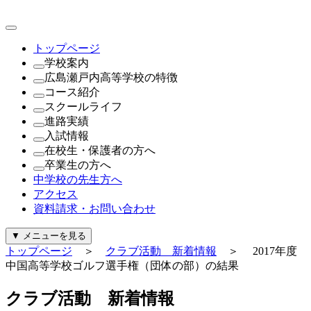
トップページ
学校案内
広島瀬戸内高等学校の特徴
理事長・学園長・学校長あいさつ
コース紹介
教育方針・校訓
これが瀬戸内の新常識
スクールライフ
沿革
（1年次）
進路実績
制服紹介
進学探究コース
瀬戸内NEWS
入試情報
施設紹介
探究コース
年間行事
進路実績
在校生・保護者の方へ
寄付金について
（2年次・3年次）
公開行事日程
進路指導
公開行事日程
卒業生の方へ
一般事業主行動計画及び公表内容
理系探究コース
クラブ活動
生徒募集要項
就学支援金・軽減補助金について
中学校の先生方へ
文系探究コース
生徒会活動
過去問題（PDF）
広島県私学関連予算について
証明書の発行について
アクセス
進路探究コース
パンフレット
奨学金について
資料請求・お問い合わせ
（新設）
給付金について
起業家コース
診断・勉強・情報・知る
▼
メニューを見る
ビューティースタイリストコース
行事カレンダー
トップページ
＞
クラブ活動 新着情報
＞ 2017年度
公式Instagram
中国高等学校ゴルフ選手権（団体の部）の結果
公式Facebook
警報発令時の対応について
ク
ラ
ブ
活
動
新
着
情
報
証明書の発行について