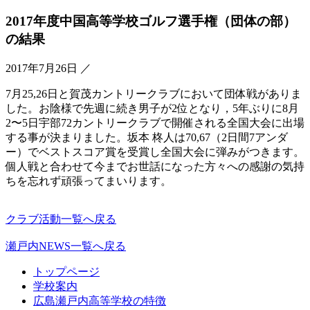
2017年度中国高等学校ゴルフ選手権（団体の部）
の結果
2017年7月26日
／
7月25,26日と賀茂カントリークラブにおいて団体戦がありま
した。お陰様で先週に続き男子が2位となり，5年ぶりに8月
2〜5日宇部72カントリークラブで開催される全国大会に出場
する事が決まりました。坂本 柊人は70,67（2日間7アンダ
ー）でベストスコア賞を受賞し全国大会に弾みがつきます。
個人戦と合わせて今までお世話になった方々への感謝の気持
ちを忘れず頑張ってまいります。
クラブ活動一覧へ戻る
瀬戸内NEWS一覧へ戻る
トップページ
学校案内
広島瀬戸内高等学校の特徴