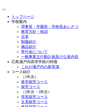
トップページ
学校案内
理事長・学園長・学校長あいさつ
教育方針・校訓
沿革
制服紹介
施設紹介
寄付金について
一般事業主行動計画及び公表内容
広島瀬戸内高等学校の特徴
これが瀬戸内の新常識
コース紹介
（1年次）
進学探究コース
探究コース
（2年次・3年次）
理系探究コース
文系探究コース
進路探究コース