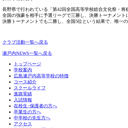
長野県で行われている「第42回全国高等学校総合文化祭・
全国の強豪を相手に予選リーグで三勝し、決勝トーナメント
決勝トーナメントでも二勝し、全国5位という結果で、唯一
クラブ活動一覧へ戻る
瀬戸内NEWS一覧へ戻る
トップページ
学校案内
広島瀬戸内高等学校の特徴
コース紹介
スクールライフ
進路実績
入試情報
在校生･保護者の方へ
卒業生の方へ
中学校の先生方へ
アクセス