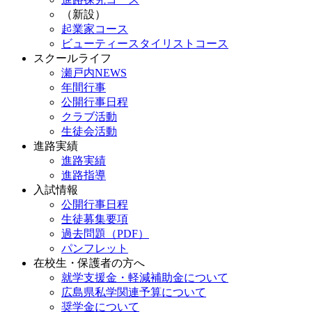
（新設）
起業家コース
ビューティースタイリストコース
スクールライフ
瀬戸内NEWS
年間行事
公開行事日程
クラブ活動
生徒会活動
進路実績
進路実績
進路指導
入試情報
公開行事日程
生徒募集要項
過去問題（PDF）
パンフレット
在校生・保護者の方へ
就学支援金・軽減補助金について
広島県私学関連予算について
奨学金について