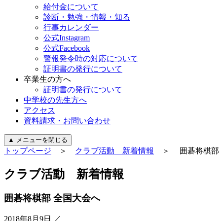
給付金について
診断・勉強・情報・知る
行事カレンダー
公式Instagram
公式Facebook
警報発令時の対応について
証明書の発行について
卒業生の方へ
証明書の発行について
中学校の先生方へ
アクセス
資料請求・お問い合わせ
▲
メニューを閉じる
トップページ
＞
クラブ活動 新着情報
＞ 囲碁将棋部 
ク
ラ
ブ
活
動
新
着
情
報
囲碁将棋部 全国大会へ
2018年8月9日
／