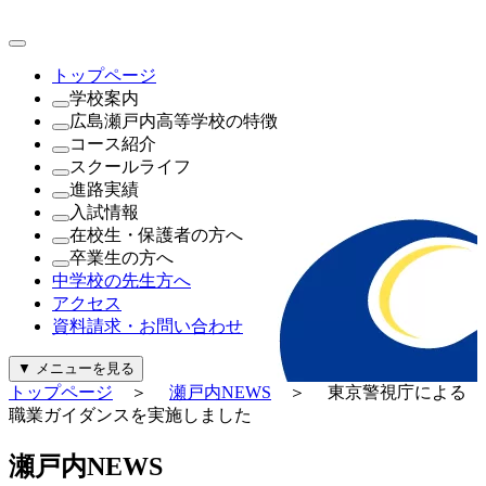
トップページ
学校案内
広島瀬戸内高等学校の特徴
理事長・学園長・学校長あいさつ
コース紹介
教育方針・校訓
これが瀬戸内の新常識
スクールライフ
沿革
（1年次）
進路実績
制服紹介
進学探究コース
瀬戸内NEWS
入試情報
施設紹介
探究コース
年間行事
進路実績
在校生・保護者の方へ
寄付金について
（2年次・3年次）
公開行事日程
進路指導
公開行事日程
卒業生の方へ
一般事業主行動計画及び公表内容
理系探究コース
クラブ活動
生徒募集要項
就学支援金・軽減補助金について
中学校の先生方へ
文系探究コース
生徒会活動
過去問題（PDF）
広島県私学関連予算について
証明書の発行について
アクセス
進路探究コース
パンフレット
奨学金について
資料請求・お問い合わせ
（新設）
給付金について
起業家コース
診断・勉強・情報・知る
▼
メニューを見る
ビューティースタイリストコース
行事カレンダー
トップページ
＞
瀬戸内NEWS
＞ 東京警視庁による
公式Instagram
職業ガイダンスを実施しました
公式Facebook
警報発令時の対応について
瀬
戸
内
N
E
W
S
証明書の発行について