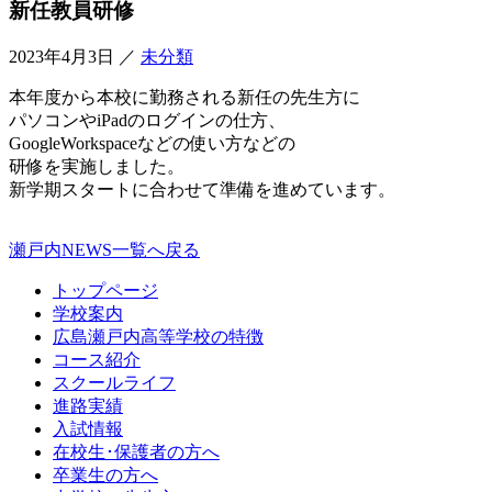
新任教員研修
2023年4月3日
／
未分類
本年度から本校に勤務される新任の先生方に
パソコンやiPadのログインの仕方、
GoogleWorkspaceなどの使い方などの
研修を実施しました。
新学期スタートに合わせて準備を進めています。
瀬戸内NEWS一覧へ戻る
トップページ
学校案内
広島瀬戸内高等学校の特徴
コース紹介
スクールライフ
進路実績
入試情報
在校生･保護者の方へ
卒業生の方へ