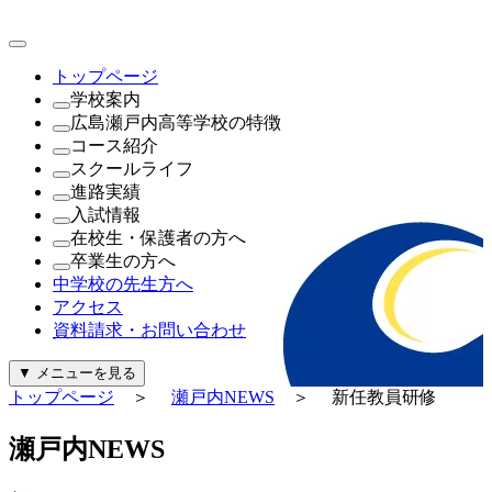
トップページ
学校案内
広島瀬戸内高等学校の特徴
理事長・学園長・学校長あいさつ
コース紹介
教育方針・校訓
これが瀬戸内の新常識
スクールライフ
沿革
（1年次）
進路実績
制服紹介
進学探究コース
瀬戸内NEWS
入試情報
施設紹介
探究コース
年間行事
進路実績
在校生・保護者の方へ
寄付金について
（2年次・3年次）
公開行事日程
進路指導
公開行事日程
卒業生の方へ
一般事業主行動計画及び公表内容
理系探究コース
クラブ活動
生徒募集要項
就学支援金・軽減補助金について
中学校の先生方へ
文系探究コース
生徒会活動
過去問題（PDF）
広島県私学関連予算について
証明書の発行について
アクセス
進路探究コース
パンフレット
奨学金について
資料請求・お問い合わせ
（新設）
給付金について
起業家コース
診断・勉強・情報・知る
▼
メニューを見る
ビューティースタイリストコース
行事カレンダー
トップページ
＞
瀬戸内NEWS
＞ 新任教員研修
公式Instagram
公式Facebook
瀬
戸
内
N
E
W
S
警報発令時の対応について
証明書の発行について