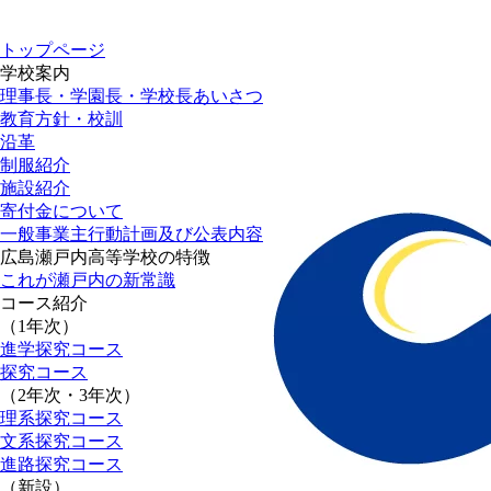
トップページ
学校案内
理事長・学園長・学校長あいさつ
教育方針・校訓
沿革
制服紹介
施設紹介
寄付金について
一般事業主行動計画及び公表内容
広島瀬戸内高等学校の特徴
これが瀬戸内の新常識
コース紹介
（1年次）
進学探究コース
探究コース
（2年次・3年次）
理系探究コース
文系探究コース
進路探究コース
（新設）