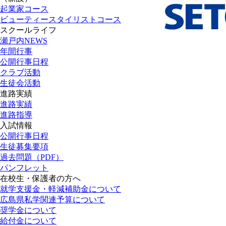
起業家コース
ビューティースタイリストコース
スクールライフ
瀬戸内NEWS
年間行事
公開行事日程
クラブ活動
生徒会活動
進路実績
進路実績
進路指導
入試情報
公開行事日程
生徒募集要項
過去問題（PDF）
パンフレット
在校生・保護者の方へ
就学支援金・軽減補助金について
広島県私学関連予算について
奨学金について
給付金について