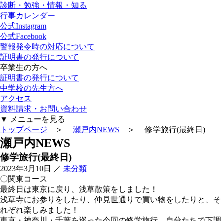
診断・勉強・情報・知る
行事カレンダー
公式Instagram
公式Facebook
警報発令時の対応について
証明書の発行について
卒業生の方へ
証明書の発行について
中学校の先生方へ
アクセス
資料請求・お問い合わせ
▼
メニューを見る
トップページ
＞
瀬戸内NEWS
＞ 修学旅行(最終日)
瀬戸内NEWS
修学旅行(最終日)
2023年3月10日
／
未分類
〇関東コース
最終日は東京に戻り、浅草散策をしました！
浅草寺にお参りをしたり、仲見世通りで買い物をしたりと、そ
れぞれ楽しみました！
東京・神奈川・千葉を巡った今回の修学旅行、自分たちで下調