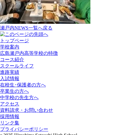
瀬戸内NEWS一覧へ戻る
トップページ
学校案内
広島瀬戸内高等学校の特徴
コース紹介
スクールライフ
進路実績
入試情報
在校生･保護者の方へ
卒業生の方へ
中学校の先生方へ
アクセス
資料請求・お問い合わせ
採用情報
リンク集
プライバシーポリシー