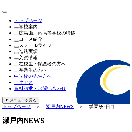
トップページ
学校案内
広島瀬戸内高等学校の特徴
理事長・学園長・学校長あいさつ
コース紹介
教育方針・校訓
これが瀬戸内の新常識
スクールライフ
沿革
（1年次）
進路実績
制服紹介
進学探究コース
瀬戸内NEWS
入試情報
施設紹介
探究コース
年間行事
進路実績
在校生・保護者の方へ
寄付金について
（2年次・3年次）
公開行事日程
進路指導
公開行事日程
卒業生の方へ
一般事業主行動計画及び公表内容
理系探究コース
クラブ活動
生徒募集要項
就学支援金・軽減補助金について
中学校の先生方へ
文系探究コース
生徒会活動
過去問題（PDF）
広島県私学関連予算について
証明書の発行について
アクセス
進路探究コース
パンフレット
奨学金について
資料請求・お問い合わせ
（新設）
給付金について
起業家コース
診断・勉強・情報・知る
▼
メニューを見る
ビューティースタイリストコース
行事カレンダー
トップページ
＞
瀬戸内NEWS
＞ 学園祭2日目
公式Instagram
公式Facebook
瀬
戸
内
N
E
W
S
警報発令時の対応について
証明書の発行について