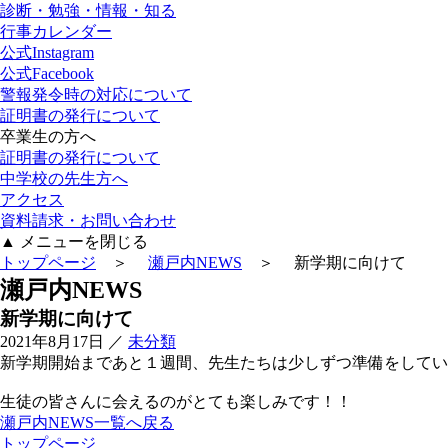
診断・勉強・情報・知る
行事カレンダー
公式Instagram
公式Facebook
警報発令時の対応について
証明書の発行について
卒業生の方へ
証明書の発行について
中学校の先生方へ
アクセス
資料請求・お問い合わせ
▲
メニューを閉じる
トップページ
＞
瀬戸内NEWS
＞ 新学期に向けて
瀬
戸
内
N
E
W
S
新学期に向けて
2021年8月17日
／
未分類
新学期開始まであと１週間、先生たちは少しずつ準備をしてい
生徒の皆さんに会えるのがとても楽しみです！！
瀬戸内NEWS一覧へ戻る
トップページ