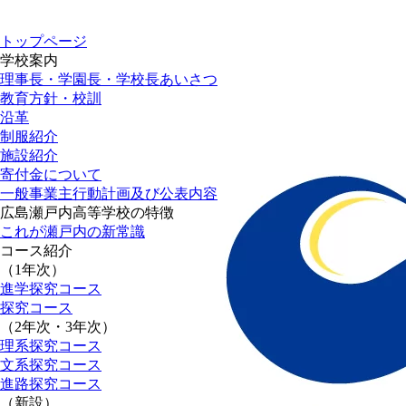
トップページ
学校案内
理事長・学園長・学校長あいさつ
教育方針・校訓
沿革
制服紹介
施設紹介
寄付金について
一般事業主行動計画及び公表内容
広島瀬戸内高等学校の特徴
これが瀬戸内の新常識
コース紹介
（1年次）
進学探究コース
探究コース
（2年次・3年次）
理系探究コース
文系探究コース
進路探究コース
（新設）