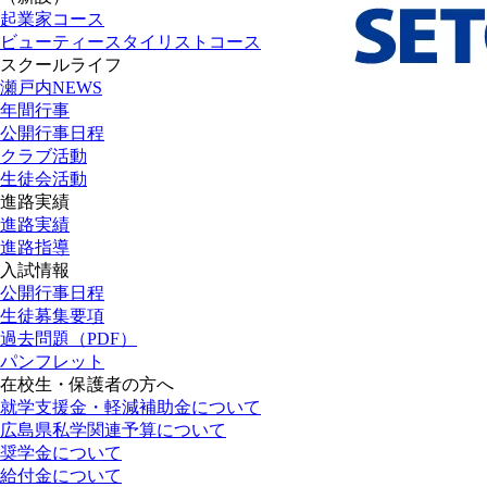
起業家コース
ビューティースタイリストコース
スクールライフ
瀬戸内NEWS
年間行事
公開行事日程
クラブ活動
生徒会活動
進路実績
進路実績
進路指導
入試情報
公開行事日程
生徒募集要項
過去問題（PDF）
パンフレット
在校生・保護者の方へ
就学支援金・軽減補助金について
広島県私学関連予算について
奨学金について
給付金について