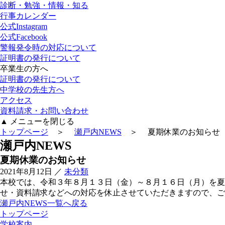
診断・勉強・情報・知る
行事カレンダー
公式Instagram
公式Facebook
警報発令時の対応について
証明書の発行について
卒業生の方へ
証明書の発行について
中学校の先生方へ
アクセス
資料請求・お問い合わせ
▲
メニューを閉じる
トップページ
＞
瀬戸内NEWS
＞ 夏期休業のお知らせ
瀬
戸
内
N
E
W
S
夏期休業のお知らせ
2021年8月12日
／
未分類
本校では、令和３年８月１３日（金）～８月１６日（月）を
せ・資料請求などへの対応を休止させていただきますので、ご
瀬戸内NEWS一覧へ戻る
トップページ
学校案内