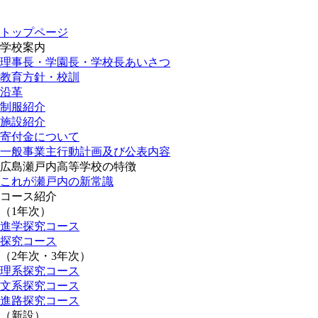
トップページ
学校案内
理事長・学園長・学校長あいさつ
教育方針・校訓
沿革
制服紹介
施設紹介
寄付金について
一般事業主行動計画及び公表内容
広島瀬戸内高等学校の特徴
これが瀬戸内の新常識
コース紹介
（1年次）
進学探究コース
探究コース
（2年次・3年次）
理系探究コース
文系探究コース
進路探究コース
（新設）