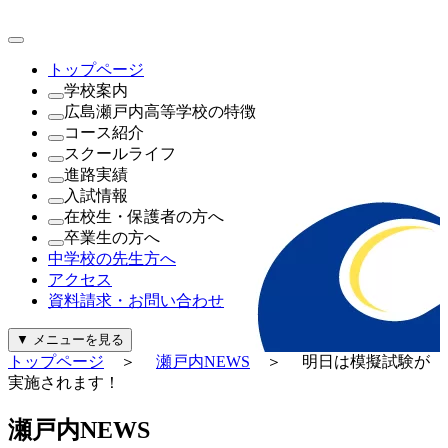
トップページ
学校案内
広島瀬戸内高等学校の特徴
理事長・学園長・学校長あいさつ
コース紹介
教育方針・校訓
これが瀬戸内の新常識
スクールライフ
沿革
（1年次）
進路実績
制服紹介
進学探究コース
瀬戸内NEWS
入試情報
施設紹介
探究コース
年間行事
進路実績
在校生・保護者の方へ
寄付金について
（2年次・3年次）
公開行事日程
進路指導
公開行事日程
卒業生の方へ
一般事業主行動計画及び公表内容
理系探究コース
クラブ活動
生徒募集要項
就学支援金・軽減補助金について
中学校の先生方へ
文系探究コース
生徒会活動
過去問題（PDF）
広島県私学関連予算について
証明書の発行について
アクセス
進路探究コース
パンフレット
奨学金について
資料請求・お問い合わせ
（新設）
給付金について
起業家コース
診断・勉強・情報・知る
▼
メニューを見る
ビューティースタイリストコース
行事カレンダー
トップページ
＞
瀬戸内NEWS
＞ 明日は模擬試験が
公式Instagram
実施されます！
公式Facebook
警報発令時の対応について
瀬
戸
内
N
E
W
S
証明書の発行について