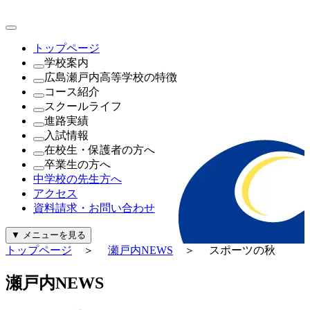
トップページ
学校案内
広島瀬戸内高等学校の特徴
理事長・学園長・学校長あいさつ
コース紹介
教育方針・校訓
これが瀬戸内の新常識
スクールライフ
沿革
（1年次）
進路実績
制服紹介
進学探究コース
瀬戸内NEWS
入試情報
施設紹介
探究コース
年間行事
進路実績
在校生・保護者の方へ
寄付金について
（2年次・3年次）
公開行事日程
進路指導
公開行事日程
卒業生の方へ
一般事業主行動計画及び公表内容
理系探究コース
クラブ活動
生徒募集要項
就学支援金・軽減補助金について
中学校の先生方へ
文系探究コース
生徒会活動
過去問題（PDF）
広島県私学関連予算について
証明書の発行について
アクセス
進路探究コース
パンフレット
奨学金について
資料請求・お問い合わせ
（新設）
給付金について
起業家コース
診断・勉強・情報・知る
▼
メニューを見る
ビューティースタイリストコース
行事カレンダー
トップページ
＞
瀬戸内NEWS
＞ スポーツの秋
公式Instagram
公式Facebook
瀬
戸
内
N
E
W
S
警報発令時の対応について
証明書の発行について