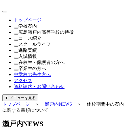
トップページ
学校案内
広島瀬戸内高等学校の特徴
理事長・学園長・学校長あいさつ
コース紹介
教育方針・校訓
これが瀬戸内の新常識
スクールライフ
沿革
（1年次）
進路実績
制服紹介
進学探究コース
瀬戸内NEWS
入試情報
施設紹介
探究コース
年間行事
進路実績
在校生・保護者の方へ
寄付金について
（2年次・3年次）
公開行事日程
進路指導
公開行事日程
卒業生の方へ
一般事業主行動計画及び公表内容
理系探究コース
クラブ活動
生徒募集要項
就学支援金・軽減補助金について
中学校の先生方へ
文系探究コース
生徒会活動
過去問題（PDF）
広島県私学関連予算について
証明書の発行について
アクセス
進路探究コース
パンフレット
奨学金について
資料請求・お問い合わせ
（新設）
給付金について
起業家コース
診断・勉強・情報・知る
▼
メニューを見る
ビューティースタイリストコース
行事カレンダー
トップページ
＞
瀬戸内NEWS
＞ 休校期間中の案内
公式Instagram
に関する書類について
公式Facebook
警報発令時の対応について
瀬
戸
内
N
E
W
S
証明書の発行について