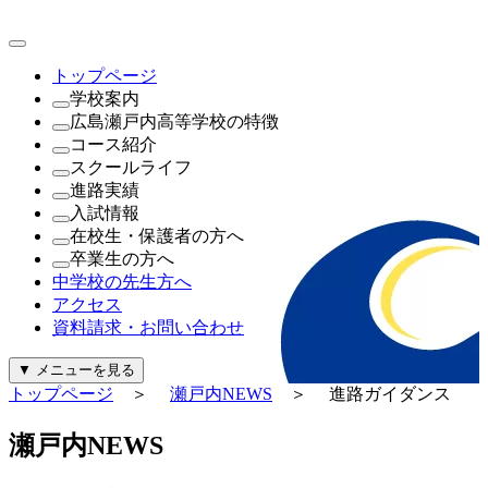
トップページ
学校案内
広島瀬戸内高等学校の特徴
理事長・学園長・学校長あいさつ
コース紹介
教育方針・校訓
これが瀬戸内の新常識
スクールライフ
沿革
（1年次）
進路実績
制服紹介
進学探究コース
瀬戸内NEWS
入試情報
施設紹介
探究コース
年間行事
進路実績
在校生・保護者の方へ
寄付金について
（2年次・3年次）
公開行事日程
進路指導
公開行事日程
卒業生の方へ
一般事業主行動計画及び公表内容
理系探究コース
クラブ活動
生徒募集要項
就学支援金・軽減補助金について
中学校の先生方へ
文系探究コース
生徒会活動
過去問題（PDF）
広島県私学関連予算について
証明書の発行について
アクセス
進路探究コース
パンフレット
奨学金について
資料請求・お問い合わせ
（新設）
給付金について
起業家コース
診断・勉強・情報・知る
▼
メニューを見る
ビューティースタイリストコース
行事カレンダー
トップページ
＞
瀬戸内NEWS
＞ 進路ガイダンス
公式Instagram
公式Facebook
瀬
戸
内
N
E
W
S
警報発令時の対応について
証明書の発行について