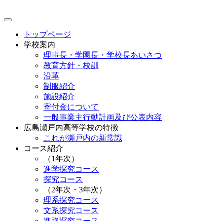
トップページ
学校案内
理事長・学園長・学校長あいさつ
教育方針・校訓
沿革
制服紹介
施設紹介
寄付金について
一般事業主行動計画及び公表内容
広島瀬戸内高等学校の特徴
これが瀬戸内の新常識
コース紹介
（1年次）
進学探究コース
探究コース
（2年次・3年次）
理系探究コース
文系探究コース
進路探究コース