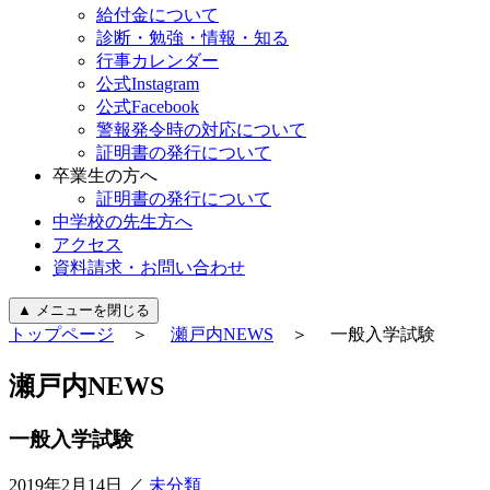
給付金について
診断・勉強・情報・知る
行事カレンダー
公式Instagram
公式Facebook
警報発令時の対応について
証明書の発行について
卒業生の方へ
証明書の発行について
中学校の先生方へ
アクセス
資料請求・お問い合わせ
▲
メニューを閉じる
トップページ
＞
瀬戸内NEWS
＞ 一般入学試験
瀬
戸
内
N
E
W
S
一般入学試験
2019年2月14日
／
未分類