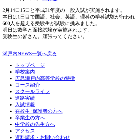
2月14日15日と平成31年度の一般入試が実施されます。
本日は1日目で国語、社会、英語、理科の学科試験が行われ
600人を超える受験生が試験に挑みました。
明日は数学と面接試験が実施されます。
受験生の皆さん。頑張ってください。
瀬戸内NEWS一覧へ戻る
トップページ
学校案内
広島瀬戸内高等学校の特徴
コース紹介
スクールライフ
進路実績
入試情報
在校生･保護者の方へ
卒業生の方へ
中学校の先生方へ
アクセス
資料請求・お問い合わせ