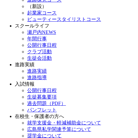
（新設）
起業家コース
ビューティースタイリストコース
スクールライフ
瀬戸内NEWS
年間行事
公開行事日程
クラブ活動
生徒会活動
進路実績
進路実績
進路指導
入試情報
公開行事日程
生徒募集要項
過去問題（PDF）
パンフレット
在校生・保護者の方へ
就学支援金・軽減補助金について
広島県私学関連予算について
奨学金について