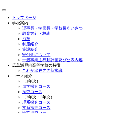
トップページ
学校案内
理事長・学園長・学校長あいさつ
教育方針・校訓
沿革
制服紹介
施設紹介
寄付金について
一般事業主行動計画及び公表内容
広島瀬戸内高等学校の特徴
これが瀬戸内の新常識
コース紹介
（1年次）
進学探究コース
探究コース
（2年次・3年次）
理系探究コース
文系探究コース
進路探究コース