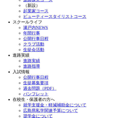
（新設）
起業家コース
ビューティースタイリストコース
スクールライフ
瀬戸内NEWS
年間行事
公開行事日程
クラブ活動
生徒会活動
進路実績
進路実績
進路指導
入試情報
公開行事日程
生徒募集要項
過去問題（PDF）
パンフレット
在校生・保護者の方へ
就学支援金・軽減補助金について
広島県私学関連予算について
奨学金について