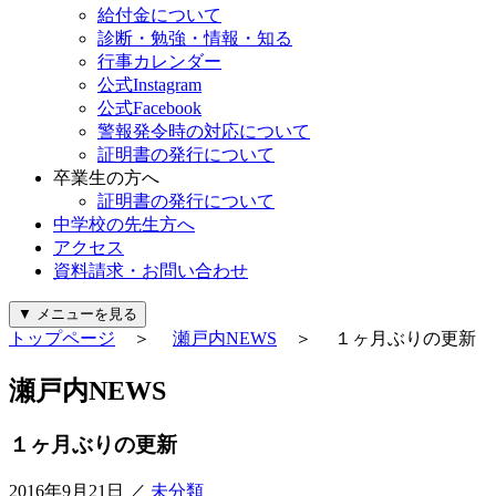
給付金について
診断・勉強・情報・知る
行事カレンダー
公式Instagram
公式Facebook
警報発令時の対応について
証明書の発行について
卒業生の方へ
証明書の発行について
中学校の先生方へ
アクセス
資料請求・お問い合わせ
▼
メニューを見る
トップページ
＞
瀬戸内NEWS
＞ １ヶ月ぶりの更新
瀬戸内NEWS
１ヶ月ぶりの更新
2016年9月21日
／
未分類