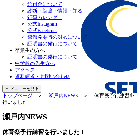
給付金について
診断・勉強・情報・知る
行事カレンダー
公式Instagram
公式Facebook
警報発令時の対応について
証明書の発行について
卒業生の方へ
証明書の発行について
中学校の先生方へ
アクセス
資料請求・お問い合わせ
▼
メニューを見る
トップページ
＞
瀬戸内NEWS
＞ 体育祭予行練習を
行いました！
瀬戸内NEWS
体育祭予行練習を行いました！