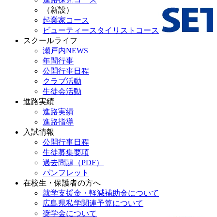
（新設）
起業家コース
ビューティースタイリストコース
スクールライフ
瀬戸内NEWS
年間行事
公開行事日程
クラブ活動
生徒会活動
進路実績
進路実績
進路指導
入試情報
公開行事日程
生徒募集要項
過去問題（PDF）
パンフレット
在校生・保護者の方へ
就学支援金・軽減補助金について
広島県私学関連予算について
奨学金について