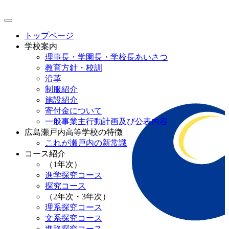
トップページ
学校案内
理事長・学園長・学校長あいさつ
教育方針・校訓
沿革
制服紹介
施設紹介
寄付金について
一般事業主行動計画及び公表内容
広島瀬戸内高等学校の特徴
これが瀬戸内の新常識
コース紹介
（1年次）
進学探究コース
探究コース
（2年次・3年次）
理系探究コース
文系探究コース
進路探究コース