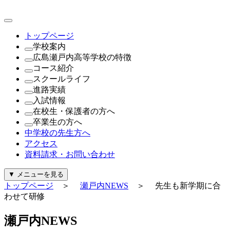
トップページ
学校案内
広島瀬戸内高等学校の特徴
理事長・学園長・学校長あいさつ
コース紹介
教育方針・校訓
これが瀬戸内の新常識
スクールライフ
沿革
（1年次）
進路実績
制服紹介
進学探究コース
瀬戸内NEWS
入試情報
施設紹介
探究コース
年間行事
進路実績
在校生・保護者の方へ
寄付金について
（2年次・3年次）
公開行事日程
進路指導
公開行事日程
卒業生の方へ
一般事業主行動計画及び公表内容
理系探究コース
クラブ活動
生徒募集要項
就学支援金・軽減補助金について
中学校の先生方へ
文系探究コース
生徒会活動
過去問題（PDF）
広島県私学関連予算について
証明書の発行について
アクセス
進路探究コース
パンフレット
奨学金について
資料請求・お問い合わせ
（新設）
給付金について
起業家コース
診断・勉強・情報・知る
▼
メニューを見る
ビューティースタイリストコース
行事カレンダー
トップページ
＞
瀬戸内NEWS
＞ 先生も新学期に合
公式Instagram
わせて研修
公式Facebook
警報発令時の対応について
瀬
戸
内
N
E
W
S
証明書の発行について